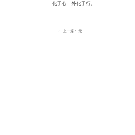
化于心，外化于行。
上一篇：
无
ꂃ