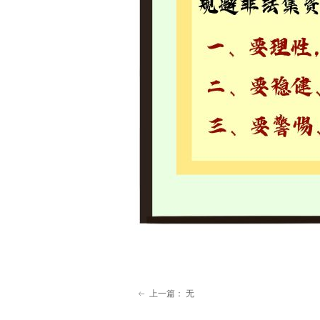
上一篇：
无
ꂃ