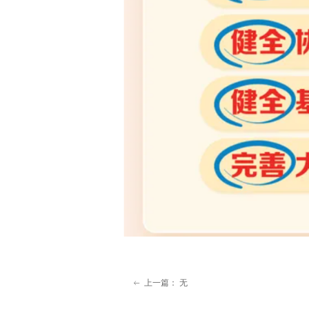
上一篇：
无
ꂃ