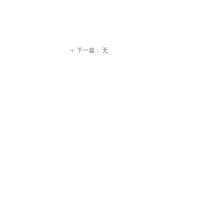
下一篇：
无
ꁹ