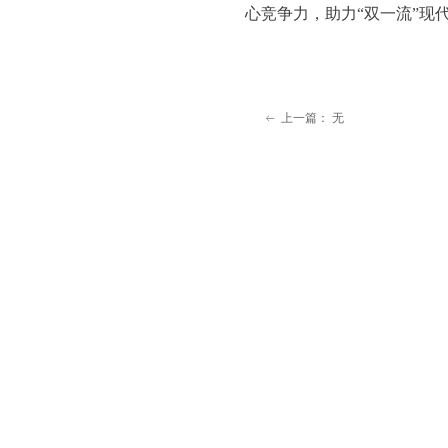
心竞争力，助力“双一流”现
上一篇：
无
ꂃ