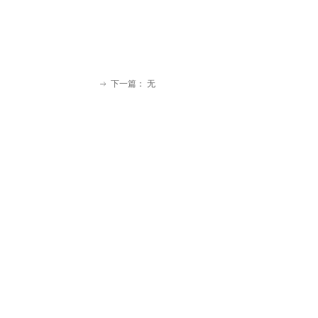
下一篇：
无
ꁹ