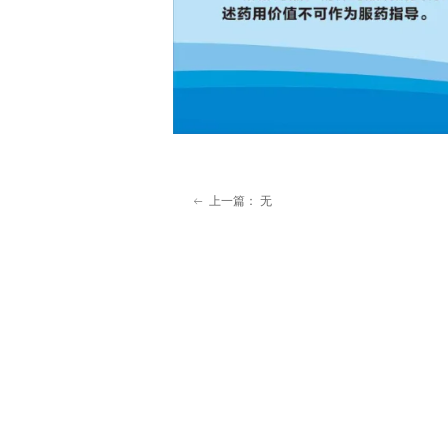
上一篇：
无
ꂃ