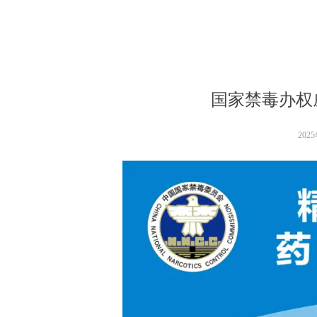
国家禁毒办权
202